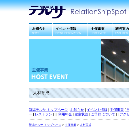
お知らせ
イベント情報
主催事業
施設案内
人材育成
新潟テルサ トップページ
|
お知らせ
|
イベント情報
|
主催事業
[
ー
|
レストラン
] | [
利用料金
|
空室状況
|
ご予約について
] |
アク
新潟テルサ トップページ
>
主催事業
>
人材育成