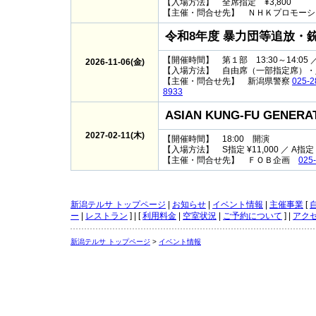
【入場方法】 全席指定 ¥3,800
【主催・問合せ先】
ＮＨＫプロモー
令和8年度 暴力団等追放・
【開催時間】 第１部 13:30～14:05 ／ 
2026-11-06(金)
【入場方法】 自由席（一部指定席）・
【主催・問合せ先】 新潟県警察
025-2
8933
ASIAN KUNG-FU GENERA
2027-02-11(木)
【開催時間】 18:00 開演
【入場方法】 S指定 ¥11,000 ／ A指定 ¥8
【主催・問合せ先】
ＦＯＢ企画
025
新潟テルサ トップページ
|
お知らせ
|
イベント情報
|
主催事業
[
ー
|
レストラン
] | [
利用料金
|
空室状況
|
ご予約について
] |
アク
新潟テルサ トップページ
>
イベント情報