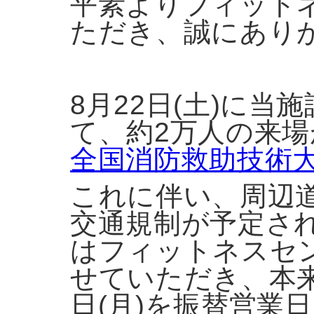
平素よりフィット
ただき、誠にあり
8月22日(土)に
て、
約2万人の来
全国消防救助技術
これに伴い、周辺
交通規制が予定さ
はフィットネスセ
せていただき、
本
日(月)を振替営業