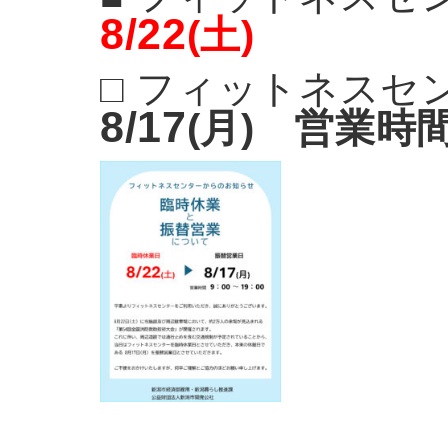
8/22
(土)
□ フィットネスセ
8/17
(月)
営業時間 